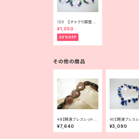
120 【チャクラ調整ス
トラップ】心身のバラン
¥1,050
スを整える天然石アク
セサリー
30%OFF
その他の商品
48【開運ブレスレット】
40【開運ブレスレ
決断力が欲しいときに
運気UP｜ラピス
¥7,640
¥3,090
｜スモーキークォーツ
×オニキス×水晶