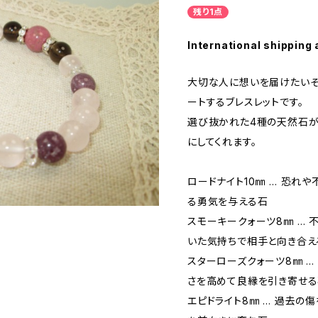
残り1点
International shipping 
大切な人に想いを届けたい―
ートするブレスレットです。
選び抜かれた4種の天然石が
にしてくれます。
ロードナイト10㎜ … 恐れ
る勇気を与える石
スモーキークォーツ8㎜ … 
いた気持ちで相手と向き合え
スターローズクォーツ8㎜ …
さを高めて良縁を引き寄せ
エピドライト8㎜ … 過去の