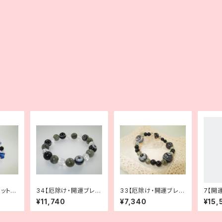
ット】
34【厄除け・開運ブレス
33【厄除け・開運ブレス
7【開
ラズリ
レット】天眼石×水晶×ラ
レット】天眼石×オニキス
気UP
¥11,740
¥7,340
¥15,
ブラドライト
×ラブラドライト