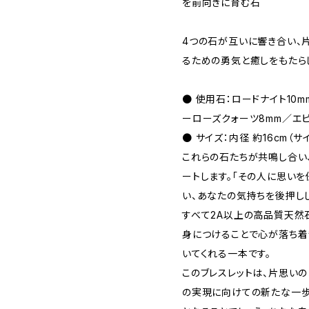
を前向きに育む石
4つの石が互いに響き合い、
るための勇気と癒しをもたら
● 使用石：ロードナイト10
ーローズクォーツ8mm／エピ
● サイズ：内径 約16cm（
これらの石たちが共鳴し合い
ートします。「その人に思いを
い、あなたの気持ちを後押しし
すべて2A以上の高品質天然
身につけることで心が落ち着
いてくれる一本です。
このブレスレットは、片思い
の実現に向けての新たな一