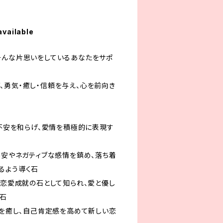
available
―そんな片思いをしているあなたをサポ
、勇気・癒し・信頼を与え、心を前向き
や不安を和らげ、愛情を積極的に表現す
不安やネガティブな感情を鎮め、落ち着
るよう導く石
 恋愛成就の石として知られ、愛と優し
る石
傷を癒し、自己肯定感を高めて新しい恋