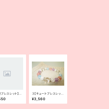
運ブレスレット】運
３【キュートブレスレッ
｜ラピスラズリ
ト】華やかで可愛らしい
550
¥3,560
輝き｜水晶×クラック水
晶×ロンデル