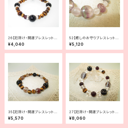
26【厄除け・開運ブレスレット】
52【癒しのお守りブレスレット】
タイガーアイ×オニキス
癒されたいときに｜フローライト
¥4,040
¥5,120
×ローズクォーツ
35【厄除け・開運ブレスレット】
27【厄除け・開運ブレスレット】
MIXルチル×タイガーアイ×オニ
天眼石×タイガーアイ×ガーネッ
¥5,570
¥8,060
キス
ト×水晶