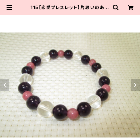
115【恋愛ブレスレット】片思いのあな
たに｜アメジスト×水晶×ロードナイ
ト | 天然石のお店 さぽり