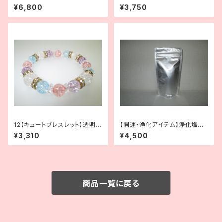
クリアブラウンMIXルチル×タイ
ピスラズリ×水晶×タイガーアイ
¥6,800
¥3,750
ガーアイ×オニキス
12【キュートブレスレット】透明感
【開運・浄化アイテム】浄化塩｜
あふれる可愛らしさ｜水晶×クラ
空間・人・パワーストーンの浄化
¥3,310
¥4,500
ック水晶×ロンデル
に ２袋
商品一覧に戻る