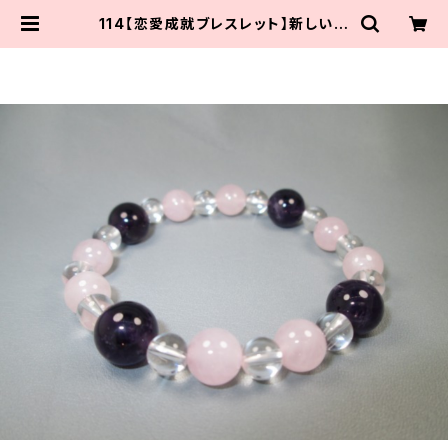
114【恋愛成就ブレスレット】新しい恋
に｜アメジスト×ローズクォーツ×水
晶 | 天然石のお店 さぽり