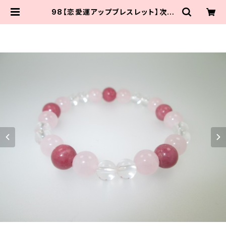
98【恋愛運アップブレスレット】次の
恋に踏み出したいときに｜ローズクォ
ーツ×ロードナイト×水晶 | 天然石の
お店 さぽり