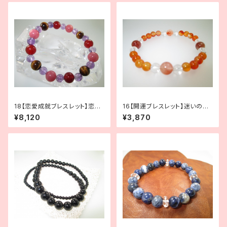
18【恋愛成就ブレスレット】恋す
16【開運ブレスレット】迷いのあ
る乙女に｜ロードナイト×カー
る時に｜ミックスルチル×カーネ
¥8,120
¥3,870
ネリアン×タイガーアイ×アメジ
リアン×水晶
スト